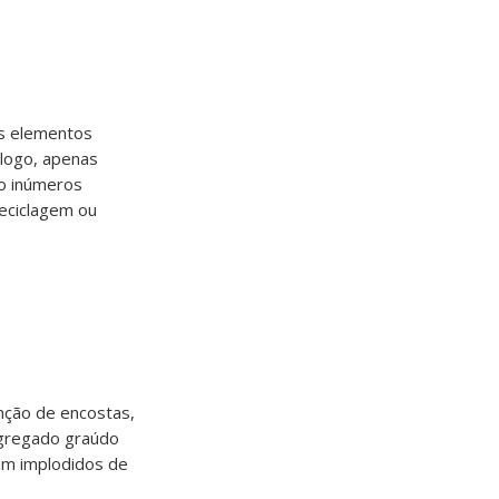
os elementos
 logo, apenas
mo inúmeros
reciclagem ou
nção de encostas,
 agregado graúdo
jam implodidos de