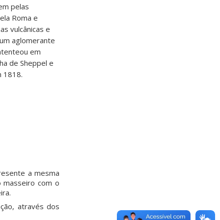
gem pelas
pela Roma e
as vulcânicas e
r um aglomerante
patenteou em
ha de Sheppel e
m 1818.
apresente a mesma
o masseiro com o
ira.
ação, através dos