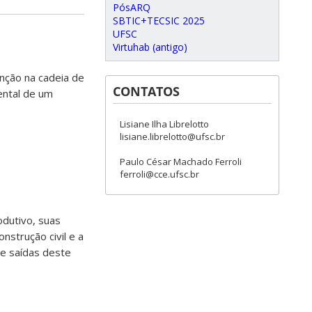
PósARQ
SBTIC+TECSIC 2025
UFSC
Virtuhab (antigo)
nção na cadeia de
CONTATOS
ental de um
Lisiane Ilha Librelotto
lisiane.librelotto@ufsc.br
Paulo César Machado Ferroli
ferroli@cce.ufsc.br
odutivo, suas
nstrução civil e a
 e saídas deste