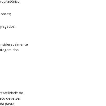
quitetônico;
 obras;
agregados,
consideravelmente
britagem dos
rsatilidade do
reto deve ser
 da pasta