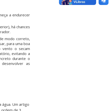
omeça a endurecer
rior), há chances
rador.
 de modo correto,
nsar, para uma boa
 o vento o secam
tório, evitando a
ncreto durante o
 desenvolver as
a água. Um artigo
a ordem de 3