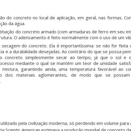
ão do concreto no local de aplicação, em geral, nas formas. C
ição da água.
ituição do concreto armado (com armaduras de ferro em seu inte
trutura. O adensamento é feito normalmente com o uso de um vib
e secagem do concreto. Ela é importantíssima: se não for feita
cia e a durabilidade desejadas. Ao contrário do que se possa pe
 o concreto simplesmente secar ao tempo, já que o sol e
ocesso mediante o qual se mantém um teor de umidade satisfa
mistura, garantindo ainda, uma temperatura favorável ao co
ão dos materiais aglomerantes, de modo que se possam
.
 utilizado pela civilização moderna, só perdendo em volume para 
sta Scientic American estimava a produção mundial de concreto d