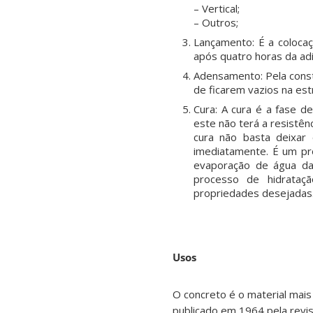
– Vertical;
– Outros;
Lançamento: É a colocaç
após quatro horas da ad
Adensamento: Pela const
de ficarem vazios na es
Cura: A cura é a fase d
este não terá a resistên
cura não basta deixar
imediatamente. É um pr
evaporação de água da 
processo de hidrataç
propriedades desejadas
Usos
O concreto é o material mais
publicado em 1964 pela revi