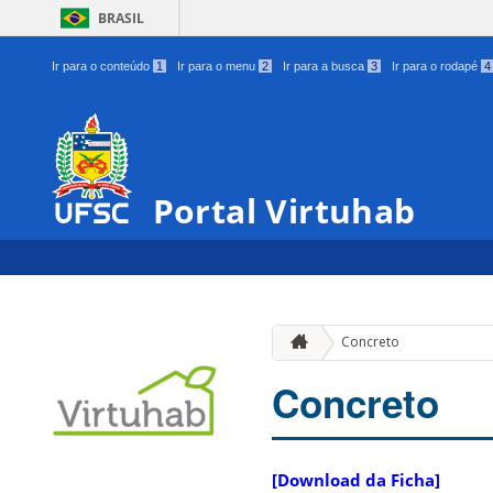
BRASIL
Ir para o conteúdo
1
Ir para o menu
2
Ir para a busca
3
Ir para o rodapé
4
Portal Virtuhab
Concreto
Concreto
[Download da Ficha]