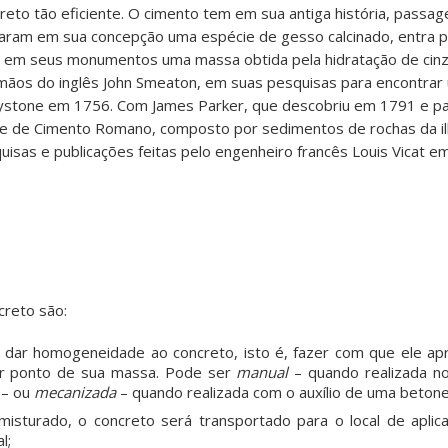
creto tão eficiente. O cimento tem em sua antiga história, passa
lizaram em sua concepção uma espécie de gesso calcinado, entra 
am em seus monumentos uma massa obtida pela hidratação de cinz
mãos do inglês John Smeaton, em suas pesquisas para encontra
ddystone em 1756. Com James Parker, que descobriu em 1791 e 
 de Cimento Romano, composto por sedimentos de rochas da il
sas e publicações feitas pelo engenheiro francês Louis Vicat e
creto são:
to dar homogeneidade ao concreto, isto é, fazer com que ele 
r ponto de sua massa. Pode ser
manual
– quando realizada n
 – ou
mecanizada
– quando realizada com o auxílio de uma betone
isturado, o concreto será transportado para o local de aplic
l;