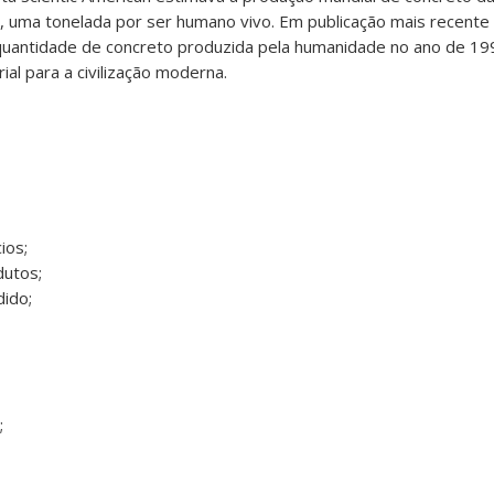
ja, uma tonelada por ser humano vivo. Em publicação mais recent
 quantidade de concreto produzida pela humanidade no ano de 19
al para a civilização moderna.
ios;
dutos;
ido;
;