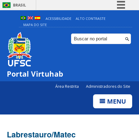
BRASIL
Simplifique!
ACESSIBILIDADE
ALTO CONTRASTE
MAPA DO SITE
Comunica BR
Participe
Acesso à informação
Legislação
Canais
Portal Virtuhab
Área Restrita
Administradores do Site
MENU
Labrestauro/Matec