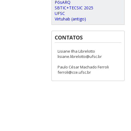
PósARQ
SBTIC+TECSIC 2025
UFSC
Virtuhab (antigo)
CONTATOS
Lisiane Ilha Librelotto
lisiane.librelotto@ufsc.br
Paulo César Machado Ferroli
ferroli@cce.ufsc.br