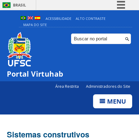
BRASIL
Simplifique!
ACESSIBILIDADE
ALTO CONTRASTE
MAPA DO SITE
Comunica BR
Participe
Acesso à informação
Legislação
Canais
Portal Virtuhab
Área Restrita
Administradores do Site
MENU
Sistemas construtivos