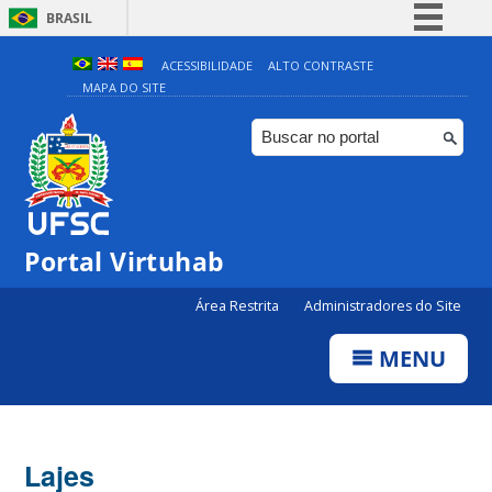
BRASIL
Simplifique!
ACESSIBILIDADE
ALTO CONTRASTE
MAPA DO SITE
Comunica BR
Participe
Acesso à informação
Legislação
Canais
Portal Virtuhab
Área Restrita
Administradores do Site
MENU
Lajes