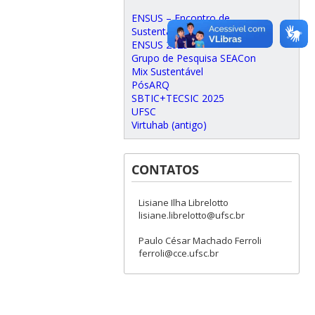
ENSUS – Encontro de
Sustentabilidade em Projeto
ENSUS 2025
Grupo de Pesquisa SEACon
Mix Sustentável
PósARQ
SBTIC+TECSIC 2025
UFSC
Virtuhab (antigo)
CONTATOS
Lisiane Ilha Librelotto
lisiane.librelotto@ufsc.br
Paulo César Machado Ferroli
ferroli@cce.ufsc.br