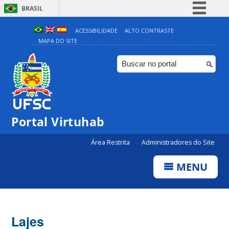
BRASIL
Simplifique!
ACESSIBILIDADE
ALTO CONTRASTE
MAPA DO SITE
Comunica BR
Participe
Acesso à informação
Legislação
Canais
Portal Virtuhab
Área Restrita
Administradores do Site
MENU
Lajes