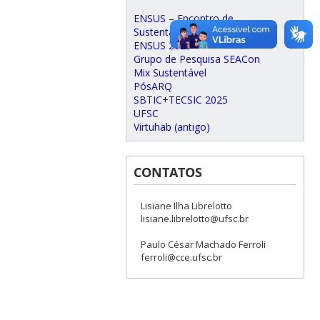
ENSUS – Encontro de
Sustentabilidade em Projeto
ENSUS 2025
Grupo de Pesquisa SEACon
Mix Sustentável
PósARQ
SBTIC+TECSIC 2025
UFSC
Virtuhab (antigo)
CONTATOS
Lisiane Ilha Librelotto
lisiane.librelotto@ufsc.br
Paulo César Machado Ferroli
ferroli@cce.ufsc.br