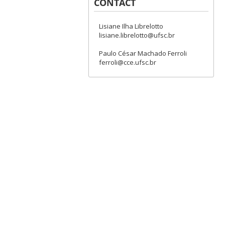
CONTACT
Lisiane Ilha Librelotto
lisiane.librelotto@ufsc.br
Paulo César Machado Ferroli
ferroli@cce.ufsc.br