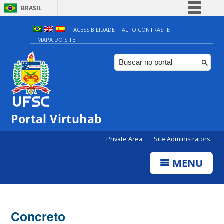
BRASIL
Simplifique!
ACESSIBILIDADE
ALTO CONTRASTE
MAPA DO SITE
Comunica BR
Participe
Acesso à informação
Legislação
Canais
Portal Virtuhab
Private Area
Site Administrators
MENU
Concreto