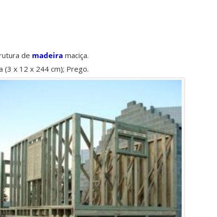
trutura de
madeira
maciça.
a (3 x 12 x 244 cm); Prego.