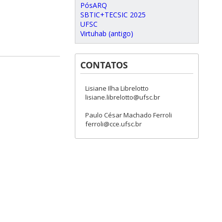
PósARQ
SBTIC+TECSIC 2025
UFSC
Virtuhab (antigo)
CONTATOS
Lisiane Ilha Librelotto
lisiane.librelotto@ufsc.br
Paulo César Machado Ferroli
ferroli@cce.ufsc.br