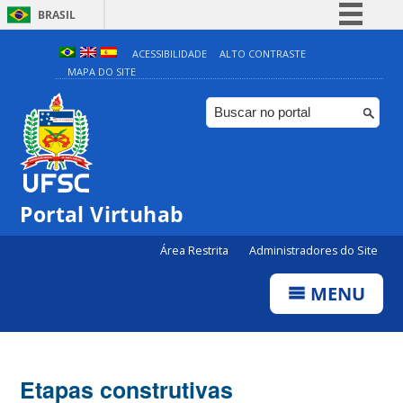
BRASIL
Simplifique!
ACESSIBILIDADE
ALTO CONTRASTE
MAPA DO SITE
Comunica BR
Participe
Acesso à informação
Legislação
Canais
Portal Virtuhab
Área Restrita
Administradores do Site
MENU
Etapas construtivas