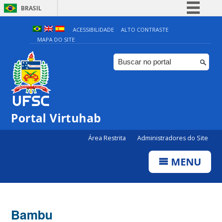
BRASIL
Simplifique!
ACESSIBILIDADE
ALTO CONTRASTE
MAPA DO SITE
Comunica BR
Participe
Acesso à informação
Legislação
Canais
Portal Virtuhab
Área Restrita
Administradores do Site
MENU
Bambu