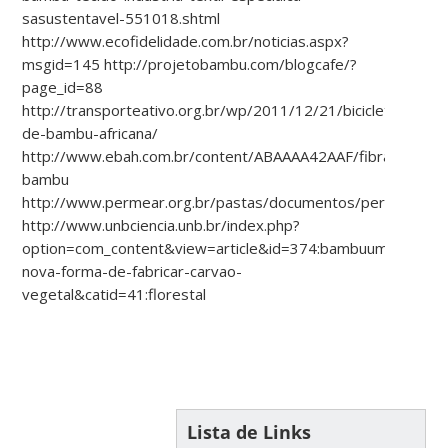
sasustentavel-551018.shtml
http://www.ecofidelidade.com.br/noticias.aspx?
msgid=145 http://projetobambu.com/blogcafe/?
page_id=88
http://transporteativo.org.br/wp/2011/12/21/bicicleta-
de-bambu-africana/
http://www.ebah.com.br/content/ABAAAA42AAF/fibra-
bambu
http://www.permear.org.br/pastas/documentos/permacultor
http://www.unbciencia.unb.br/index.php?
option=com_content&view=article&id=374:bambuuma-
nova-forma-de-fabricar-carvao-
vegetal&catid=41:florestal
Lista de Links