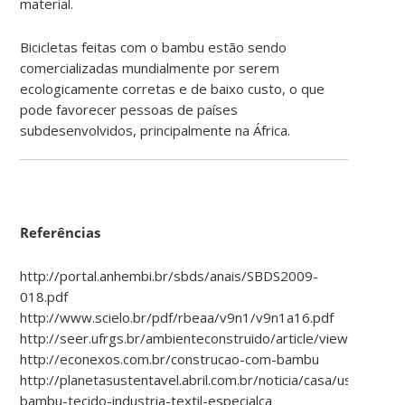
material.
Bicicletas feitas com o bambu estão sendo
comercializadas mundialmente por serem
ecologicamente corretas e de baixo custo, o que
pode favorecer pessoas de países
subdesenvolvidos, principalmente na África.
Referências
http://portal.anhembi.br/sbds/anais/SBDS2009-
018.pdf
http://www.scielo.br/pdf/rbeaa/v9n1/v9n1a16.pdf
http://seer.ufrgs.br/ambienteconstruido/article/viewFile/38
http://econexos.com.br/construcao-com-bambu
http://planetasustentavel.abril.com.br/noticia/casa/uso-
bambu-tecido-industria-textil-especialca