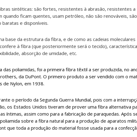
ibras sintéticas: são fortes, resistentes à abrasão, resistentes a
 quando ficam quentes, usam petróleo, não são renováveis, são 
 baratas e disponíveis.
 na base da estrutura da fibra, e de como as cadeias moleculare
 confere à fibra (que posteriormente será o tecido), característi
xibilidade, absorção de umidade, etc.
a das poliamidas, foi a primeira fibra têxtil a ser produzida, no a
rothers, da DuPont. O primeiro produto a ser vendido com o mat
s de Nylon, em 1938.
rante o período da Segunda Guerra Mundial, pois com a interrup
o, os Estados Unidos tiveram de prover uma fibra alternativa p
pas íntimas, assim como para a fabricação de paraquedas. Após s
 poliamida sobre a fibra natural para a produção de aparatos milit
nt que toda a produção do material fosse usada para a confecç