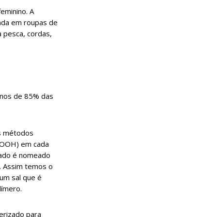
eminino. A
sada em roupas de
 pesca, cordas,
menos de 85% das
is métodos
(COOH) em cada
ltado é nomeado
. Assim temos o
 um sal que é
límero.
erizado para