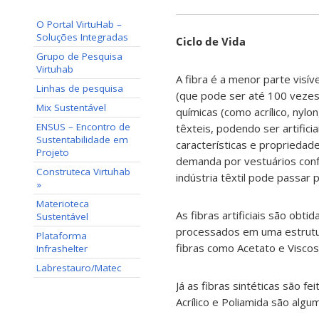
O Portal VirtuHab –
Soluções Integradas
Ciclo de Vida
Grupo de Pesquisa
Virtuhab
A fibra é a menor parte visív
Linhas de pesquisa
(que pode ser até 100 vezes 
Mix Sustentável
químicas (como acrílico, nyl
ENSUS – Encontro de
têxteis, podendo ser artifici
Sustentabilidade em
características e propriedade
Projeto
demanda por vestuários conf
Construteca Virtuhab
indústria têxtil pode passar 
»
Materioteca
As fibras artificiais são obt
Sustentável
processados em uma estrutura
Plataforma
fibras como Acetato e Viscos
Infrashelter
Labrestauro/Matec
Já as fibras sintéticas são fe
Acrílico e Poliamida são algu