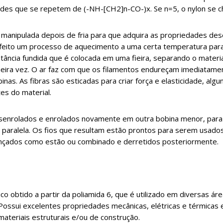
des que se repetem de (-NH-[CH2]n-CO-)x. Se n=5, o nylon se c
 manipulada depois de fria para que adquira as propriedades de
é feito um processo de aquecimento a uma certa temperatura par
ância fundida que é colocada em uma fieira, separando o materi
meira vez. O ar faz com que os filamentos endureçam imediatame
as. As fibras são esticadas para criar força e elasticidade, alg
es do material.
senrolados e enrolados novamente em outra bobina menor, para
 paralela. Os fios que resultam estão prontos para serem usados
nçados como estão ou combinado e derretidos posteriormente.
o obtido a partir da poliamida 6, que é utilizado em diversas áre
. Possui excelentes propriedades mecânicas, elétricas e térmicas
materiais estruturais e/ou de construção.