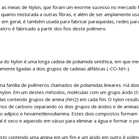
as meias de Nylon, que foram um enorme sucesso no mercado f
só quanto misturada a outras fibras, e além de ser amplamente u
 em geral, é também usada para fabricar paraquedas, redes para
velcro é fabricado a partir dos fios deste polímero.
ra do Nylon é uma longa cadeia de poliamida sintética, em que 
amente ligadas a dois grupos de cadeias alifáticas (-CO-NH-).
ma família de polímeros chamados de poliamidas lineares. Há do
e nylon. Em um destes métodos, moléculas com um grupo ácido 
las contendo grupos de amina (NH2) em cada fim. O nylon resu
os de carbono separando os dois grupos de ácidos e de aminas
ido adípico e hexametilenodiamina. Estes dois compostos formam
al é seco e aquecido em vácuo para eliminar a água e formar o po
to contendo uma amina em um fim e um ácido em outro é polim