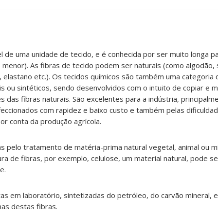
el de uma unidade de tecido, e é conhecida por ser muito longa pa
menor). As fibras de tecido podem ser naturais (como algodão, se
on, elastano etc.). Os tecidos químicos são também uma categoria 
ais ou sintéticos, sendo desenvolvidos com o intuito de copiar e 
s das fibras naturais. São excelentes para a indústria, principalm
eccionados com rapidez e baixo custo e também pelas dificulda
por conta da produção agrícola.
idas pelo tratamento de matéria-prima natural vegetal, animal ou m
 de fibras, por exemplo, celulose, um material natural, pode se
e.
itas em laboratório, sintetizadas do petróleo, do carvão mineral, e
mas destas fibras.