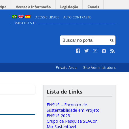
cipe
Acesso à informação
Legislação
Canais
ACESSIBILIDADE
ALTO CONTRASTE
MAPA DO SITE
Private Area
Site Administrators
Lista de Links
ENSUS – Encontro de
Sustentabilidade em Projeto
ENSUS 2025
Grupo de Pesquisa SEACon
Mix Sustentável