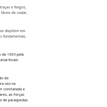
 traças e fungos,
fáceis de cuidar,
s se dispõem em
cas fundamentais,
no de 1935 pela
erial foram
ção do
ara uso na
er constatada a
ares, as Forças
ão de paraquedas.