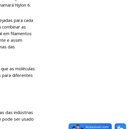
hamará Nylon 6.
sejadas para cada
a combinar as
al em filamentos
nte e assim
umas das
 que as moléculas
 para diferentes
as das indústrias
 e pode ser usado