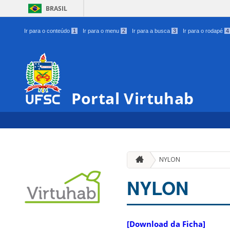
BRASIL
Ir para o conteúdo
1
Ir para o menu
2
Ir para a busca
3
Ir para o rodapé
4
Portal Virtuhab
NYLON
NYLON
[Download da Ficha]