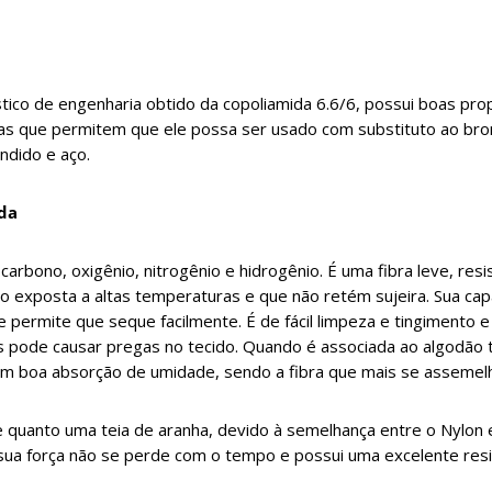
tico de engenharia obtido da copoliamida 6.6/6, possui boas prop
cas que permitem que ele possa ser usado com substituto ao bron
undido e aço.
ida
rbono, oxigênio, nitrogênio e hidrogênio. É uma fibra leve, resis
o exposta a altas temperaturas e que não retém sujeira. Sua ca
e permite que seque facilmente. É de fácil limpeza e tingimento 
s pode causar pregas no tecido. Quando é associada ao algodão
com boa absorção de umidade, sendo a fibra que mais se assemel
e quanto uma teia de aranha, devido à semelhança entre o Nylon e
sua força não se perde com o tempo e possui uma excelente resi