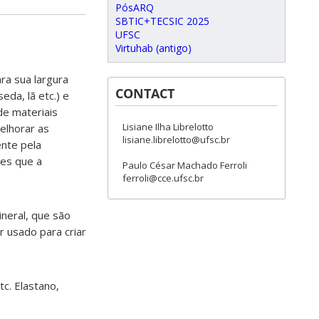
PósARQ
SBTIC+TECSIC 2025
UFSC
Virtuhab (antigo)
ra sua largura
CONTACT
da, lã etc.) e
de materiais
Lisiane Ilha Librelotto
melhorar as
lisiane.librelotto@ufsc.br
ente pela
des que a
Paulo César Machado Ferroli
ferroli@cce.ufsc.br
ineral, que são
r usado para criar
tc. Elastano,