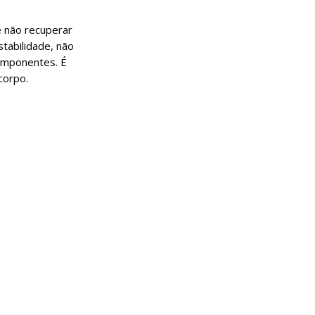
e não recuperar
tabilidade, não
componentes. É
corpo.