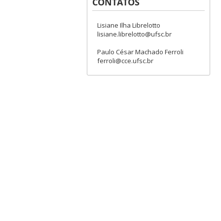
CONTATOS
Lisiane Ilha Librelotto
lisiane.librelotto@ufsc.br
Paulo César Machado Ferroli
ferroli@cce.ufsc.br