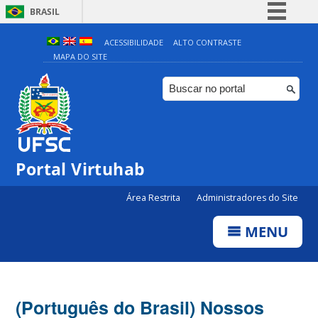
BRASIL
Simplifique!
ACESSIBILIDADE
ALTO CONTRASTE
MAPA DO SITE
Comunica BR
Participe
Acesso à informação
Legislação
Canais
Portal Virtuhab
Área Restrita
Administradores do Site
MENU
(Português do Brasil) Nossos