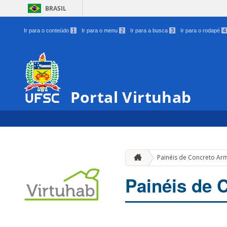
BRASIL
Ir para o conteúdo
1
Ir para o menu
2
Ir para a busca
3
Ir para o rodapé
4
Portal Virtuhab
Painéis de Concreto A
Painéis de 