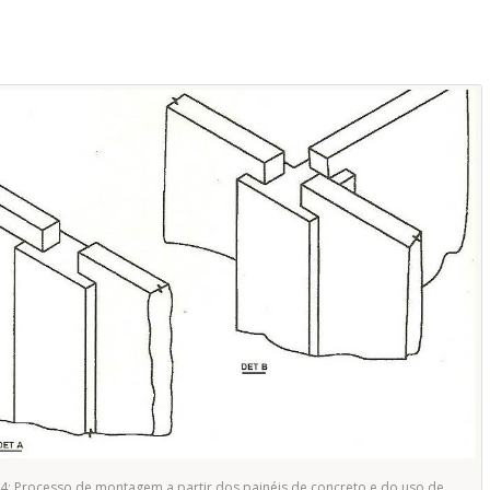
 4: Processo de montagem a partir dos painéis de concreto e do uso de