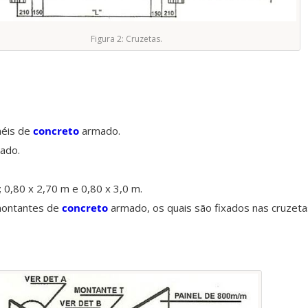
Figura 2: Cruzetas.
néis de
concreto
armado.
ado.
; 0,80 x 2,70 m e 0,80 x 3,0 m.
montantes de
concreto
armado, os quais são fixados nas cruzeta