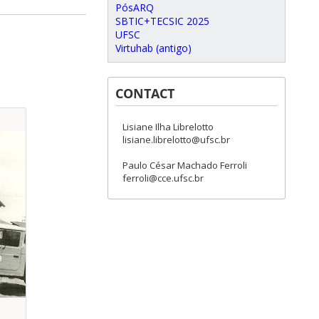
PósARQ
SBTIC+TECSIC 2025
UFSC
Virtuhab (antigo)
CONTACT
Lisiane Ilha Librelotto
lisiane.librelotto@ufsc.br
Paulo César Machado Ferroli
ferroli@cce.ufsc.br