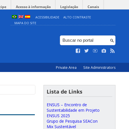
cipe
Acesso à informação
Legislação
Canais
ACESSIBILIDADE
ALTO CONTRASTE
MAPA DO SITE
Private Area
Site Administrators
Lista de Links
ENSUS – Encontro de
Sustentabilidade em Projeto
ENSUS 2025
Grupo de Pesquisa SEACon
Mix Sustentável